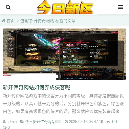
首页
首页
包含"新开传奇网站"标签的文章
3000ok传奇sf最新发布站
找sf传奇网站发布网
今日新开传奇网站999
haosf123传奇新服网
新开传奇网站如何养成侠客呢
新开传奇网站游戏中的侠客分为不同的等级，具体都是按照颜色
来分级的，从高到低来划分的话，分别就是橙色和紫色，绿色跟
白色，如果有高级橙色的侠客的话，那么就应该优先装备起来
的，侠客也可以直接通过拜访以及使用...
admin
今日新开传奇网站999
2025-08-16 05:47:19
1012
0