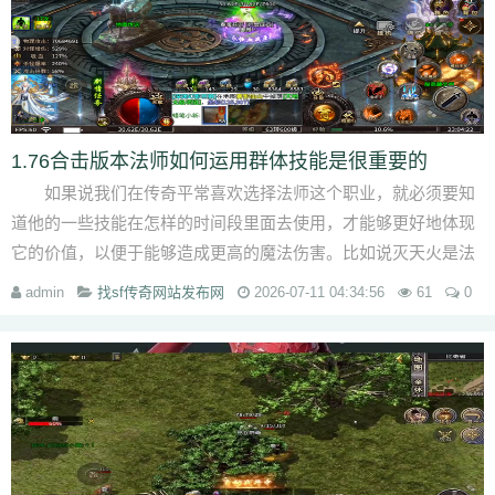
1.76合击版本法师如何运用群体技能是很重要的
如果说我们在传奇平常喜欢选择法师这个职业，就必须要知
道他的一些技能在怎样的时间段里面去使用，才能够更好地体现
它的价值，以便于能够造成更高的魔法伤害。比如说灭天火是法
师的一项比较终极的技...
admin
找sf传奇网站发布网
2026-07-11 04:34:56
61
0