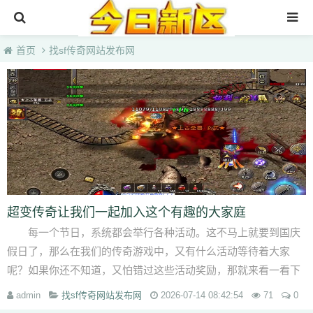
首页
首页
找sf传奇网站发布网
3000ok传奇sf最新发布站
找sf传奇网站发布网
今日新开传奇网站999
haosf123传奇新服网
超变传奇让我们一起加入这个有趣的大家庭
每一个节日，系统都会举行各种活动。这不马上就要到国庆
假日了，那么在我们的传奇游戏中，又有什么活动等待着大家
呢？如果你还不知道，又怕错过这些活动奖励，那就来看一看下
面的国庆活动介绍吧。希...
admin
找sf传奇网站发布网
2026-07-14 08:42:54
71
0