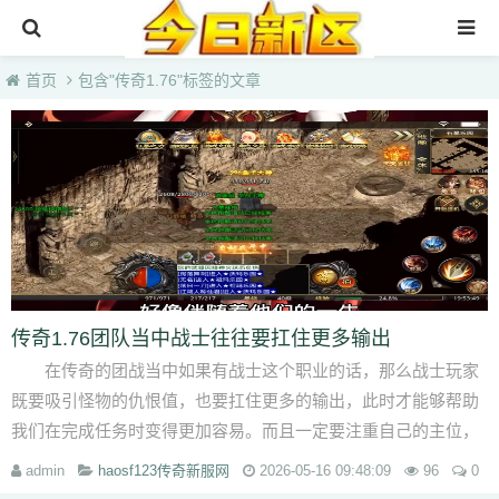
首页
首页
包含"传奇1.76"标签的文章
3000ok传奇sf最新发布站
找sf传奇网站发布网
今日新开传奇网站999
haosf123传奇新服网
传奇1.76团队当中战士往往要扛住更多输出
在传奇的团战当中如果有战士这个职业的话，那么战士玩家
既要吸引怪物的仇恨值，也要扛住更多的输出，此时才能够帮助
我们在完成任务时变得更加容易。而且一定要注重自己的主位，
因为在后期刷图的时候...
admin
haosf123传奇新服网
2026-05-16 09:48:09
96
0