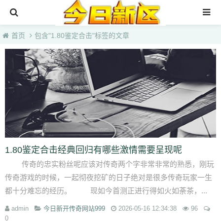
首页
首页
包含"1.80鉴定合击"标签的文章
3000ok传奇sf最新发布站
找sf传奇网站发布网
今日新开传奇网站999
haosf123传奇新服网
1.80鉴定合击经典回归有哪些激情需要呈现呢
传奇的忠实粉丝呢应该对传奇两个字非常非常的熟悉，刚玩
传奇游戏的时候，一起彻夜挖矿的日子绝对是很多传奇玩家一生
都十分难忘的经历。 现如今首测正进行得如火如荼茶，...
admin
今日新开传奇网站999
2026-05-16 12:34:38
96
0